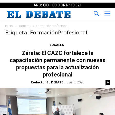
AÑO: XXX - EDICION N°:10.521
Inicio
Etiquetas
FormaciónProfesional
Etiqueta: FormaciónProfesional
LOCALES
Zárate: El CAZC fortalece la
capacitación permanente con nuevas
propuestas para la actualización
profesional
Redactor EL DEBATE
5 julio, 2026
-
0