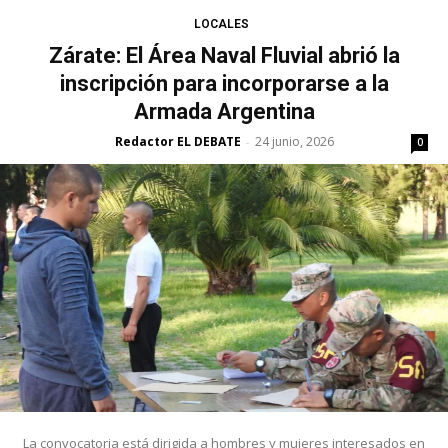
LOCALES
Zárate: El Área Naval Fluvial abrió la
inscripción para incorporarse a la
Armada Argentina
Redactor EL DEBATE
24 junio, 2026
-
0
La convocatoria está dirigida a hombres y mujeres interesados en