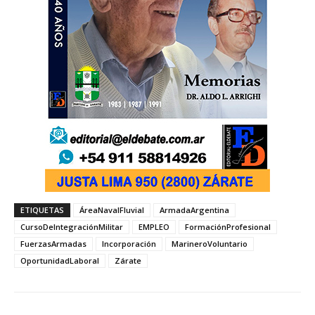
ETIQUETAS
ÁreaNavalFluvial
ArmadaArgentina
CursoDeIntegraciónMilitar
EMPLEO
FormaciónProfesional
FuerzasArmadas
Incorporación
MarineroVoluntario
OportunidadLaboral
Zárate