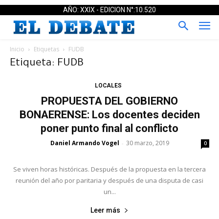
AÑO: XXIX - EDICION N°:10.520
Inicio
Etiquetas
FUDB
Etiqueta: FUDB
LOCALES
PROPUESTA DEL GOBIERNO
BONAERENSE: Los docentes deciden
poner punto final al conflicto
Daniel Armando Vogel
30 marzo, 2019
-
0
Se viven horas históricas. Después de la propuesta en la tercera
reunión del año por paritaria y después de una disputa de casi
un...
Leer más