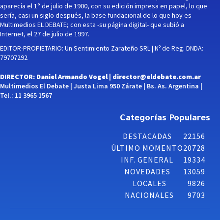
aparecía el 1° de julio de 1900, con su edición impresa en papel, lo que
sería, casi un siglo después, la base fundacional de lo que hoy es
Multimedios EL DEBATE; con esta -su página digital- que subió a
Internet, el 27 de julio de 1997.
EDITOR-PROPIETARIO: Un Sentimiento Zarateño SRL | Nº de Reg. DNDA:
79707292
DIRECTOR: Daniel Armando Vogel |
director@eldebate.com.ar
Multimedios El Debate | Justa Lima 950 Zárate | Bs. As. Argentina |
Tel.: 11 3965 1567
Categorías Populares
DESTACADAS
22156
ÚLTIMO MOMENTO
20728
INF. GENERAL
19334
NOVEDADES
13059
LOCALES
9826
NACIONALES
9703