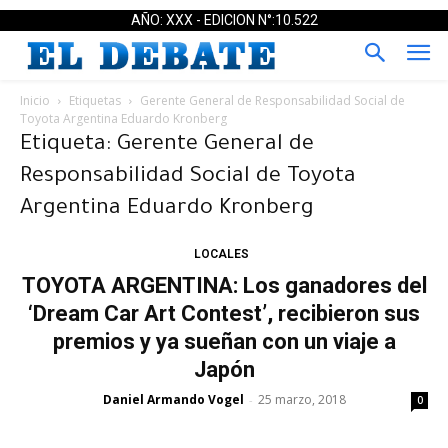
AÑO: XXX - EDICION N°:10.522
Inicio
Etiquetas
Gerente General de Responsabilidad Social de
Toyota Argentina Eduardo Kronberg
Etiqueta: Gerente General de
Responsabilidad Social de Toyota
Argentina Eduardo Kronberg
LOCALES
TOYOTA ARGENTINA: Los ganadores del
‘Dream Car Art Contest’, recibieron sus
premios y ya sueñan con un viaje a
Japón
Daniel Armando Vogel
25 marzo, 2018
-
0