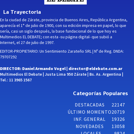
La Trayectoria
En la ciudad de Zárate, provincia de Buenos Aires, República Argentina,
aparecía el 1° de julio de 1900, con su edición impresa en papel, lo que
sería, casi un siglo después, la base fundacional de lo que hoy es
Multimedios EL DEBATE; con esta -su página digital- que subió a
Internet, el 27 de julio de 1997.
EDITOR-PROPIETARIO: Un Sentimiento Zarateño SRL | Nº de Reg. DNDA:
79707292
DIRECTOR: Daniel Armando Vogel |
director@eldebate.com.ar
Multimedios El Debate | Justa Lima 950 Zárate | Bs. As. Argentina |
Tel.: 11 3965 1567
Categorías Populares
DESTACADAS
22147
ÚLTIMO MOMENTO
20719
INF. GENERAL
19326
NOVEDADES
13058
LOCALES
9824