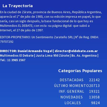
La Trayectoria
En la ciudad de Zárate, provincia de Buenos Aires, República Argentina,
aparecía el 1° de julio de 1900, con su edición impresa en papel, lo que
sería, casi un siglo después, la base fundacional de lo que hoy es
Multimedios EL DEBATE; con esta -su página digital- que subió a
Internet, el 27 de julio de 1997.
EDITOR-PROPIETARIO: Un Sentimiento Zarateño SRL | Nº de Reg. DNDA:
79707292
DIRECTOR: Daniel Armando Vogel |
director@eldebate.com.ar
Multimedios El Debate | Justa Lima 950 Zárate | Bs. As. Argentina |
Tel.: 11 3965 1567
Categorías Populares
DESTACADAS
22142
ÚLTIMO MOMENTO
20713
INF. GENERAL
19321
NOVEDADES
13058
LOCALES
9824