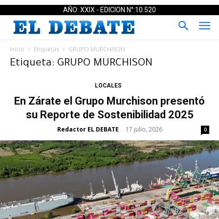
AÑO: XXIX - EDICION N°:10.520
Inicio
Etiquetas
GRUPO MURCHISON
Etiqueta: GRUPO MURCHISON
LOCALES
En Zárate el Grupo Murchison presentó
su Reporte de Sostenibilidad 2025
Redactor EL DEBATE
17 julio, 2026
-
0