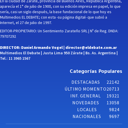
En la ciudad de Zárate, provincia de Buenos Aires, República Argentina,
aparecía el 1° de julio de 1900, con su edición impresa en papel, lo que
sería, casi un siglo después, la base fundacional de lo que hoy es
Multimedios EL DEBATE; con esta -su página digital- que subió a
Internet, el 27 de julio de 1997.
EDITOR-PROPIETARIO: Un Sentimiento Zarateño SRL | Nº de Reg. DNDA:
79707292
DIRECTOR: Daniel Armando Vogel |
director@eldebate.com.ar
Multimedios El Debate | Justa Lima 950 Zárate | Bs. As. Argentina |
Tel.: 11 3965 1567
Categorías Populares
DESTACADAS
22142
ÚLTIMO MOMENTO
20713
INF. GENERAL
19321
NOVEDADES
13058
LOCALES
9824
NACIONALES
9697