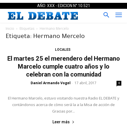
AÑO: XXX - EDICION N°:10.521
Inicio
Etiquetas
Hermano Mercelo
Etiqueta: Hermano Mercelo
LOCALES
El martes 25 el merendero del Hermano
Marcelo cumple cuatro años y lo
celebran con la comunidad
Daniel Armando Vogel
17 abril, 2017
-
0
El Hermano Marcelo, estuvo visitando nuestra Radio EL DEBATE y
contándonos acerca de cómo será la a la Misa de acción de
Gracias por...
Leer más