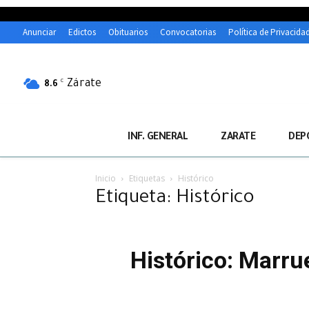
Anunciar
Edictos
Obituarios
Convocatorias
Política de Privacida
Zárate
C
8.6
INF. GENERAL
ZARATE
DEP
Inicio
Etiquetas
Histórico
Etiqueta: Histórico
Histórico: Marru