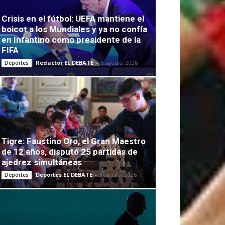
Crisis en el fútbol: UEFA mantiene el
boicot a los Mundiales y ya no confía
en Infantino como presidente de la
FIFA
Redactor EL DEBATE
-
6 agosto, 2026
Deportes
Tigre: Faustino Oro, el Gran Maestro
de 12 años, disputó 25 partidas de
ajedrez simultáneas
Deportes EL DEBATE
-
3 agosto, 2026
Deportes