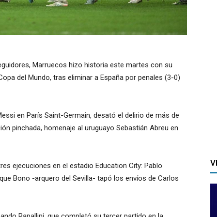
eguidores, Marruecos hizo historia este martes con su
 Copa del Mundo, tras eliminar a España por penales (3-0)
Messi en París Saint-Germain, desató el delirio de más de
ción pinchada, homenaje al uruguayo Sebastián Abreu en
V
res ejecuciones en el estadio Education City: Pablo
 que Bono -arquero del Sevilla- tapó los envíos de Carlos
nando Rapallini, que completó su tercer partido en la