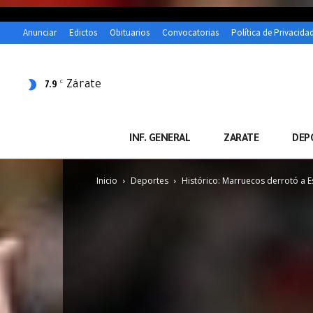
Anunciar
Edictos
Obituarios
Convocatorias
Política de Privacida
Zárate
C
7.9
INF. GENERAL
ZARATE
DEP
Inicio
Deportes
Histórico: Marruecos derrotó a E