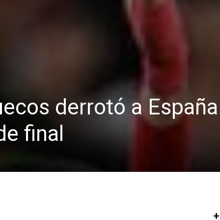
uecos derrotó a España
e final
+