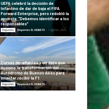
UEFA celebró la decisión de
Infantino de dar de baja el FIFA
Forward Enterprise, pero redobló la
apuesta: “Debemos identificar a los
responsables”
Deportes EL DEBATE
-
1 agosto, 2026
Deportes
Curvas desafiantes y un dato que
ilusiona: la transformación del
Autódromo de Buenos Aires para
intentar recibir la F1
Deportes EL DEBATE
-
30 julio, 2026
Deportes