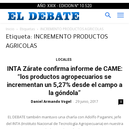
AÑO: XXIX - EDICION N°:10.520
Inicio
Etiquetas
INCREMENTO PRODUCTOS AGRICOLAS
Etiqueta: INCREMENTO PRODUCTOS
AGRICOLAS
LOCALES
INTA Zárate confirma informe de CAME:
“los productos agropecuarios se
incrementan un 5,27% desde el campo a
la góndola”
Daniel Armando Vogel
29 junio, 2017
-
0
EL DEBATE también mantuvo una charla con Adolfo Paganini, jefe
del INTA (Instituto Nacional de Tecnología Agropecuaria) en nuestra