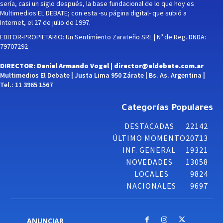
sería, casi un siglo después, la base fundacional de lo que hoy es
Multimedios EL DEBATE; con esta -su página digital- que subió a
Internet, el 27 de julio de 1997.
EDITOR-PROPIETARIO: Un Sentimiento Zarateño SRL | Nº de Reg. DNDA:
79707292
DIRECTOR: Daniel Armando Vogel |
director@eldebate.com.ar
Multimedios El Debate | Justa Lima 950 Zárate | Bs. As. Argentina |
Tel.: 11 3965 1567
Categorías Populares
DESTACADAS
22142
ÚLTIMO MOMENTO
20713
INF. GENERAL
19321
NOVEDADES
13058
LOCALES
9824
NACIONALES
9697
ANUNCIAR