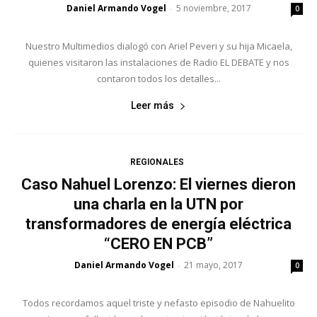
Daniel Armando Vogel
5 noviembre, 2017
-
0
Nuestro Multimedios dialogó con Ariel Peveri y su hija Micaela,
quienes visitaron las instalaciones de Radio EL DEBATE y nos
contaron todos los detalles...
Leer más
REGIONALES
Caso Nahuel Lorenzo: El viernes dieron
una charla en la UTN por
transformadores de energía eléctrica
“CERO EN PCB”
Daniel Armando Vogel
21 mayo, 2017
-
0
Todos recordamos aquel triste y nefasto episodio de Nahuelito