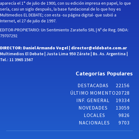
aparecía el 1° de julio de 1900, con su edición impresa en papel, lo que
sería, casi un siglo después, la base fundacional de lo que hoy es
Multimedios EL DEBATE; con esta -su página digital- que subió a
Internet, el 27 de julio de 1997.
EDITOR-PROPIETARIO: Un Sentimiento Zarateño SRL | Nº de Reg. DNDA:
79707292
DIRECTOR: Daniel Armando Vogel |
director@eldebate.com.ar
Multimedios El Debate | Justa Lima 950 Zárate | Bs. As. Argentina |
Tel.: 11 3965 1567
Categorías Populares
DESTACADAS
22156
ÚLTIMO MOMENTO
20728
INF. GENERAL
19334
NOVEDADES
13059
LOCALES
9826
NACIONALES
9703