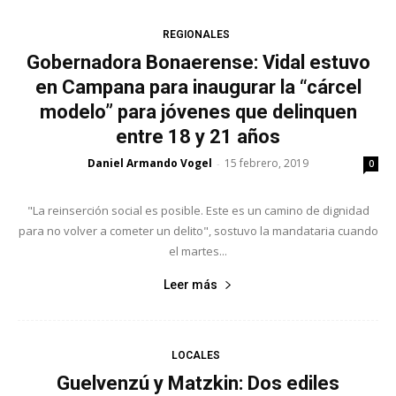
REGIONALES
Gobernadora Bonaerense: Vidal estuvo
en Campana para inaugurar la “cárcel
modelo” para jóvenes que delinquen
entre 18 y 21 años
Daniel Armando Vogel
15 febrero, 2019
-
0
"La reinserción social es posible. Este es un camino de dignidad
para no volver a cometer un delito", sostuvo la mandataria cuando
el martes...
Leer más
LOCALES
Guelvenzú y Matzkin: Dos ediles