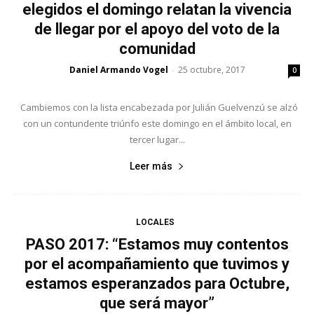
elegidos el domingo relatan la vivencia
de llegar por el apoyo del voto de la
comunidad
Daniel Armando Vogel
25 octubre, 2017
-
0
Cambiemos con la lista encabezada por Julián Guelvenzú se alzó
con un contundente triúnfo este domingo en el ámbito local, en
tercer lugar...
Leer más
LOCALES
PASO 2017: “Estamos muy contentos
por el acompañamiento que tuvimos y
estamos esperanzados para Octubre,
que será mayor”