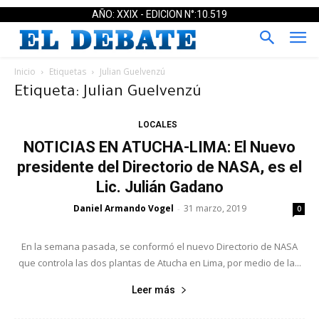
AÑO: XXIX - EDICION N°:10.519
Inicio
Etiquetas
Julian Guelvenzú
Etiqueta: Julian Guelvenzú
LOCALES
NOTICIAS EN ATUCHA-LIMA: El Nuevo
presidente del Directorio de NASA, es el
Lic. Julián Gadano
Daniel Armando Vogel
31 marzo, 2019
-
0
En la semana pasada, se conformó el nuevo Directorio de NASA
que controla las dos plantas de Atucha en Lima, por medio de la...
Leer más