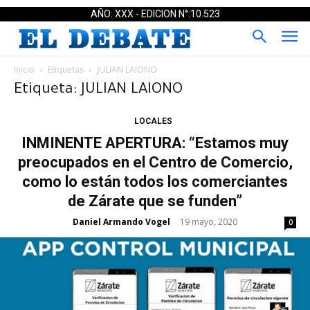
AÑO: XXX - EDICION N°:10.523
Inicio
Etiquetas
JULIAN LAIONO
Etiqueta: JULIAN LAIONO
LOCALES
INMINENTE APERTURA: “Estamos muy
preocupados en el Centro de Comercio,
como lo están todos los comerciantes
de Zárate que se funden”
Daniel Armando Vogel
19 mayo, 2020
-
0