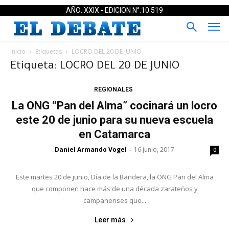
AÑO: XXIX - EDICION N°:10.519
Inicio
Etiquetas
LOCRO DEL 20 DE JUNIO
Etiqueta: LOCRO DEL 20 DE JUNIO
REGIONALES
La ONG “Pan del Alma” cocinará un locro
este 20 de junio para su nueva escuela
en Catamarca
Daniel Armando Vogel
16 junio, 2017
-
0
Este martes 20 de junio, Día de la Bandera, la ONG Pan del Alma
que componen hace más de una década zarateños y
campanenses que...
Leer más