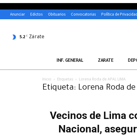
Anunciar
Edictos
Obituarios
Convocatorias
Política de Privacida
Zárate
C
5.2
INF. GENERAL
ZARATE
DEP
Inicio
Etiquetas
Lorena Roda de APAL LIMA
Etiqueta: Lorena Roda d
Vecinos de Lima co
Nacional, asegur