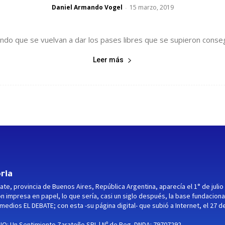
Daniel Armando Vogel
15 marzo, 2019
-
do que se vuelvan a dar los pases libres que se supieron conseguir
Leer más
ria
ate, provincia de Buenos Aires, República Argentina, aparecía el 1° de julio
ón impresa en papel, lo que sería, casi un siglo después, la base fundaciona
medios EL DEBATE; con esta -su página digital- que subió a Internet, el 27 d
O: Un Sentimiento Zarateño SRL | Nº de Reg. DNDA: 79707292