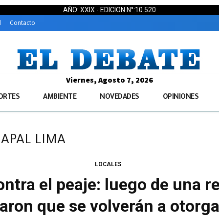
AÑO: XXIX - EDICION N°:10.520
d
Contacto
Viernes, Agosto 7, 2026
ORTES
AMBIENTE
NOVEDADES
OPINIONES
e APAL LIMA
LOCALES
ntra el peaje: luego de una r
aron que se volverán a otorgar