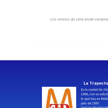
Los vecinos de Lima están reclaman
La Trayecto
En la ciudad de Zár
1900, con su edici
lo que hoy es Multi
julio de 1997.
EDITOR-PROPIETARI