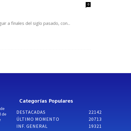
0
 a finales del siglo pasado, con...
Categorías Populares
 de
DESTACADAS
22142
l de
ÚLTIMO MOMENTO
20713
e
INF. GENERAL
19321