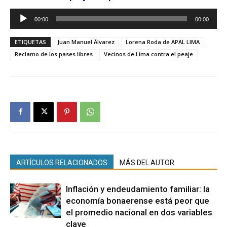
Reproductor
00:00
00:00
de
audio
ETIQUETAS
Juan Manuel Álvarez
Lorena Roda de APAL LIMA
Reclamo de los pases libres
Vecinos de Lima contra el peaje
ARTÍCULOS RELACIONADOS
MÁS DEL AUTOR
Inflación y endeudamiento familiar: la
economía bonaerense está peor que
el promedio nacional en dos variables
clave