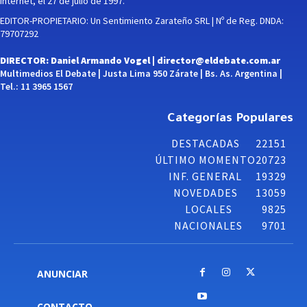
Internet, el 27 de julio de 1997.
EDITOR-PROPIETARIO: Un Sentimiento Zarateño SRL | Nº de Reg. DNDA:
79707292
DIRECTOR: Daniel Armando Vogel |
director@eldebate.com.ar
Multimedios El Debate | Justa Lima 950 Zárate | Bs. As. Argentina |
Tel.: 11 3965 1567
Categorías Populares
DESTACADAS
22151
ÚLTIMO MOMENTO
20723
INF. GENERAL
19329
NOVEDADES
13059
LOCALES
9825
NACIONALES
9701
ANUNCIAR
CONTACTO