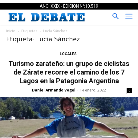
AÑO: XXIX - EDICION N°:10.519
Inicio
Etiquetas
Lucía Sánchez
Etiqueta: Lucía Sánchez
LOCALES
Turismo zarateño: un grupo de ciclistas
de Zárate recorre el camino de los 7
Lagos en la Patagonia Argentina
Daniel Armando Vogel
14 enero, 2022
-
0