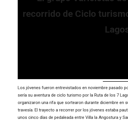
recorrido de Ciclo turismo
Lago
Los jóvenes fueron entrevistados en noviembre pasado 
sería su aventura de ciclo turismo por la Ruta de los 7 Lago
organizaron una rifa que sortearon durante diciembre en su
travesía. El trayecto a recorrer por los jóvenes estaba p
unos cinco días de pedaleada entre Villa la Angostura y Sa