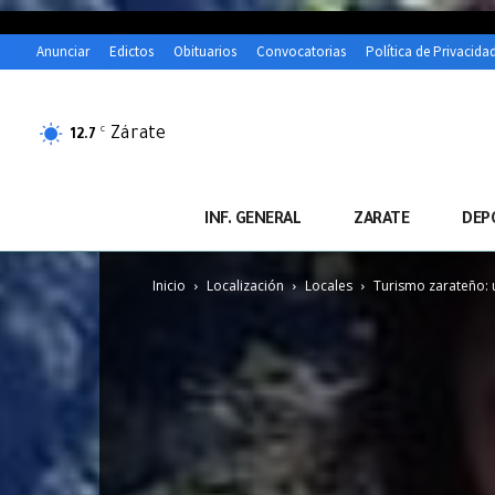
Anunciar
Edictos
Obituarios
Convocatorias
Política de Privacida
Zárate
C
12.7
INF. GENERAL
ZARATE
DEP
Inicio
Localización
Locales
Turismo zarateño: u