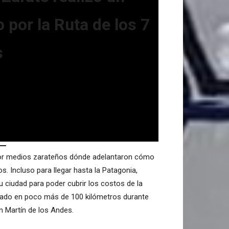
 por la Ruta de los 7
s
por medios zarateños dónde adelantaron cómo
s. Incluso para llegar hasta la Patagonia,
 ciudad para poder cubrir los costos de la
autado en poco más de 100 kilómetros durante
n Martín de los Andes.