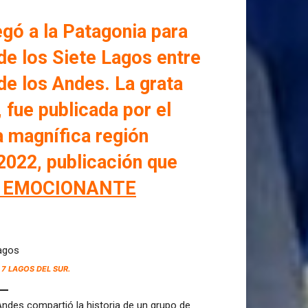
egó a la Patagonia para
 de los Siete Lagos entre
 de los Andes. La grata
, fue publicada por el
a magnífica región
2022, publicación que
EMOCIONANTE
7 LAGOS DEL SUR.
Andes compartió la historia de un grupo de