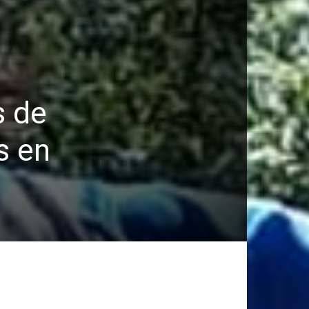
s de
s en