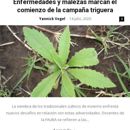
Enfermedades y malezas marcan el
comienzo de la campaña triguera
Yannick Vogel
14 julio, 2020
-
0
La siembra de los tradicionales cultivos de invierno enfrenta
nuevos desafíos en relación con estas adversidades. Docentes de
la FAUBA se refieren a las...