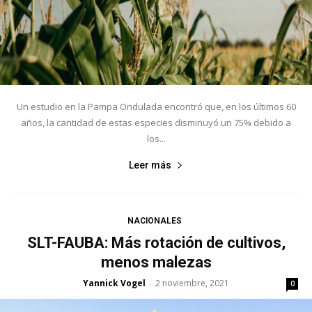
Un estudio en la Pampa Ondulada encontró que, en los últimos 60
años, la cantidad de estas especies disminuyó un 75% debido a
los...
Leer más
NACIONALES
SLT-FAUBA: Más rotación de cultivos,
menos malezas
Yannick Vogel
2 noviembre, 2021
-
0