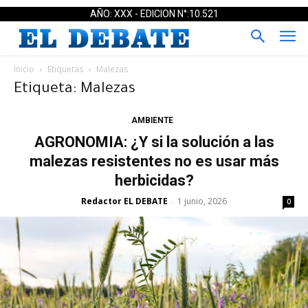
AÑO: XXX - EDICION N°:10.521
Inicio
Etiquetas
Malezas
Etiqueta: Malezas
AMBIENTE
AGRONOMIA: ¿Y si la solución a las
malezas resistentes no es usar más
herbicidas?
Redactor EL DEBATE
1 junio, 2026
-
0