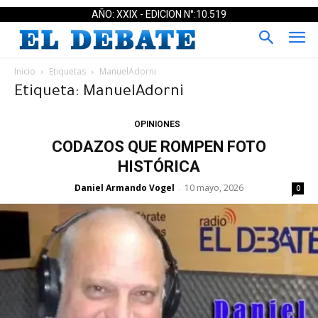
AÑO: XXIX - EDICION N°:10.519
Inicio
Etiquetas
ManuelAdorni
Etiqueta: ManuelAdorni
OPINIONES
CODAZOS QUE ROMPEN FOTO
HISTÓRICA
Daniel Armando Vogel
10 mayo, 2026
-
0