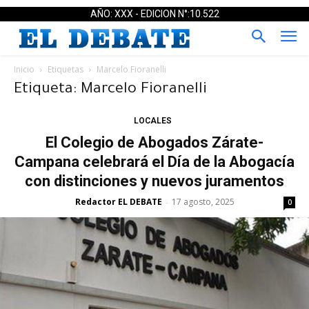
AÑO: XXX - EDICION N°:10.522
Inicio
Etiquetas
Marcelo Fioranelli
Etiqueta: Marcelo Fioranelli
LOCALES
El Colegio de Abogados Zárate-
Campana celebrará el Día de la Abogacía
con distinciones y nuevos juramentos
Redactor EL DEBATE
17 agosto, 2025
-
0