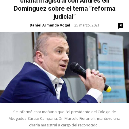
charla magistral con Andrés Gil
Domínguez sobre el tema “reforma
judicial”
Daniel Armando Vogel
25 marzo, 2021
-
0
Se informó esta mañana que "el presidente del Colegio de
Abogados Zárate Campana, Dr. Marcelo Fioranelli, mantuvo una
charla magistral a cargo del reconocido...