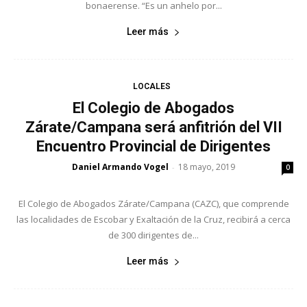
bonaerense. “Es un anhelo por...
Leer más
LOCALES
El Colegio de Abogados
Zárate/Campana será anfitrión del VII
Encuentro Provincial de Dirigentes
Daniel Armando Vogel
18 mayo, 2019
-
0
El Colegio de Abogados Zárate/Campana (CAZC), que comprende
las localidades de Escobar y Exaltación de la Cruz, recibirá a cerca
de 300 dirigentes de...
Leer más