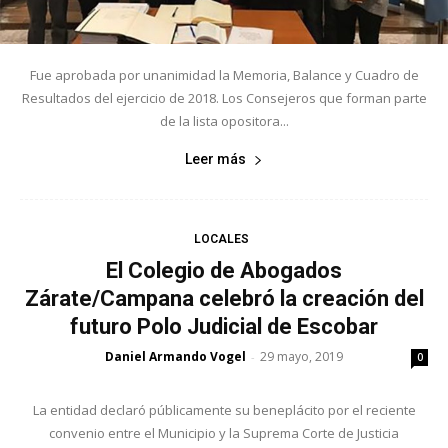
Fue aprobada por unanimidad la Memoria, Balance y Cuadro de
Resultados del ejercicio de 2018. Los Consejeros que forman parte
de la lista opositora...
Leer más
LOCALES
El Colegio de Abogados
Zárate/Campana celebró la creación del
futuro Polo Judicial de Escobar
Daniel Armando Vogel
29 mayo, 2019
-
0
La entidad declaró públicamente su beneplácito por el reciente
convenio entre el Municipio y la Suprema Corte de Justicia