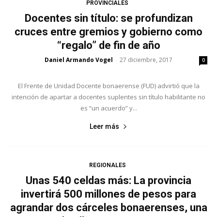
PROVINCIALES
Docentes sin título: se profundizan
cruces entre gremios y gobierno como
“regalo” de fin de año
Daniel Armando Vogel
27 diciembre, 2017
-
0
El Frente de Unidad Docente bonaerense (FUD) advirtió que la
intención de apartar a docentes suplentes sin título habilitante no
es “un acuerdo” y...
Leer más
REGIONALES
Unas 540 celdas más: La provincia
invertirá 500 millones de pesos para
agrandar dos cárceles bonaerenses, una