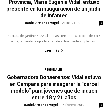
Provincia, María Eugenia Vidal, estuvo
presente en la inauguración de un jardín
de infantes
Daniel Armando Vogel
21 marzo, 2019
-
0
Se trata del Jardín N° 922, al que asisten unos 60 chicos de 3 a 5
años, teniendo la oportunidad de actualmente ampliar su...
Leer más
REGIONALES
Gobernadora Bonaerense: Vidal estuvo
en Campana para inaugurar la “cárcel
modelo” para jóvenes que delinquen
entre 18 y 21 años
Daniel Armando Vogel
15 febrero, 2019
-
0