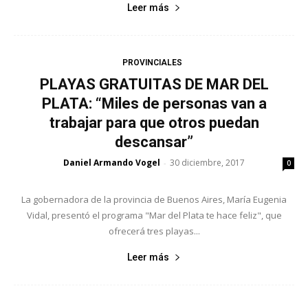
Leer más
PROVINCIALES
PLAYAS GRATUITAS DE MAR DEL
PLATA: “Miles de personas van a
trabajar para que otros puedan
descansar”
Daniel Armando Vogel
30 diciembre, 2017
-
0
La gobernadora de la provincia de Buenos Aires, María Eugenia
Vidal, presentó el programa "Mar del Plata te hace feliz", que
ofrecerá tres playas...
Leer más