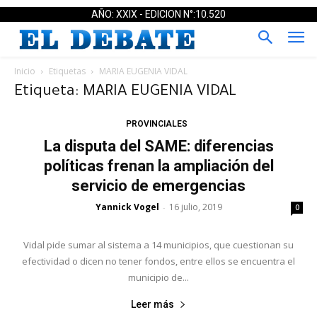
AÑO: XXIX - EDICION N°:10.520
Inicio
Etiquetas
MARIA EUGENIA VIDAL
Etiqueta: MARIA EUGENIA VIDAL
PROVINCIALES
La disputa del SAME: diferencias
políticas frenan la ampliación del
servicio de emergencias
Yannick Vogel
16 julio, 2019
-
0
Vidal pide sumar al sistema a 14 municipios, que cuestionan su
efectividad o dicen no tener fondos, entre ellos se encuentra el
municipio de...
Leer más