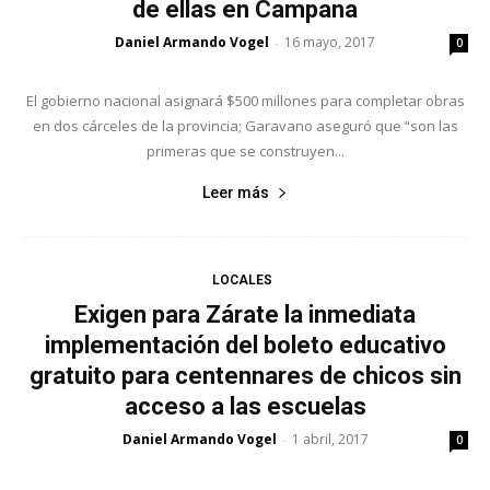
de ellas en Campana
Daniel Armando Vogel
16 mayo, 2017
-
0
El gobierno nacional asignará $500 millones para completar obras
en dos cárceles de la provincia; Garavano aseguró que “son las
primeras que se construyen...
Leer más
LOCALES
Exigen para Zárate la inmediata
implementación del boleto educativo
gratuito para centennares de chicos sin
acceso a las escuelas
Daniel Armando Vogel
1 abril, 2017
-
0