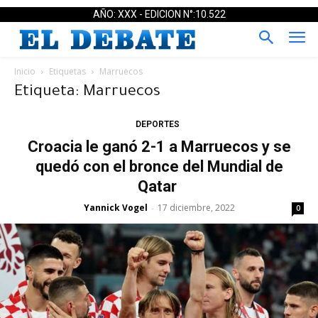
AÑO: XXX - EDICION N°:10.522
Inicio
Etiquetas
Marruecos
Etiqueta: Marruecos
DEPORTES
Croacia le ganó 2-1 a Marruecos y se
quedó con el bronce del Mundial de
Qatar
Yannick Vogel
17 diciembre, 2022
-
0