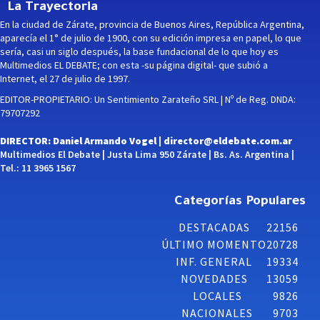
La Trayectoria
En la ciudad de Zárate, provincia de Buenos Aires, República Argentina,
aparecía el 1° de julio de 1900, con su edición impresa en papel, lo que
sería, casi un siglo después, la base fundacional de lo que hoy es
Multimedios EL DEBATE; con esta -su página digital- que subió a
Internet, el 27 de julio de 1997.
EDITOR-PROPIETARIO: Un Sentimiento Zarateño SRL | Nº de Reg. DNDA:
79707292
DIRECTOR: Daniel Armando Vogel |
director@eldebate.com.ar
Multimedios El Debate | Justa Lima 950 Zárate | Bs. As. Argentina |
Tel.: 11 3965 1567
Categorías Populares
DESTACADAS
22156
ÚLTIMO MOMENTO
20728
INF. GENERAL
19334
NOVEDADES
13059
LOCALES
9826
NACIONALES
9703