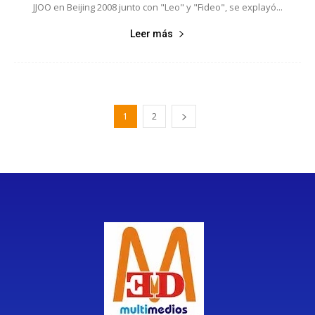
JJOO en Beijing 2008 junto con "Leo" y "Fideo", se explayó...
Leer más
1
2