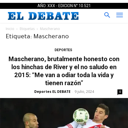
AÑO: XXX - EDICION N°:10.521
Inicio
Etiquetas
Mascherano
Etiqueta: Mascherano
DEPORTES
Mascherano, brutalmente honesto con
los hinchas de River y el no saludo en
2015: “Me van a odiar toda la vida y
tienen razón”
Deportes EL DEBATE
9 julio, 2024
-
0