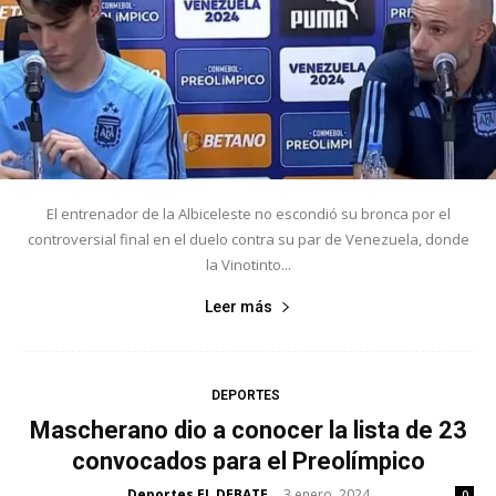
El entrenador de la Albiceleste no escondió su bronca por el
controversial final en el duelo contra su par de Venezuela, donde
la Vinotinto...
Leer más
DEPORTES
Mascherano dio a conocer la lista de 23
convocados para el Preolímpico
Deportes EL DEBATE
3 enero, 2024
-
0