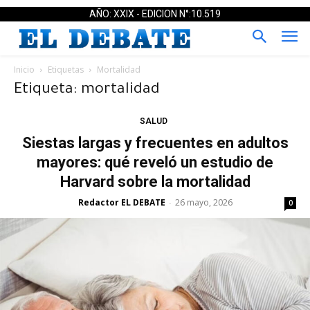
AÑO: XXIX - EDICION N°:10.519
Inicio
Etiquetas
Mortalidad
Etiqueta: mortalidad
SALUD
Siestas largas y frecuentes en adultos
mayores: qué reveló un estudio de
Harvard sobre la mortalidad
Redactor EL DEBATE
26 mayo, 2026
-
0