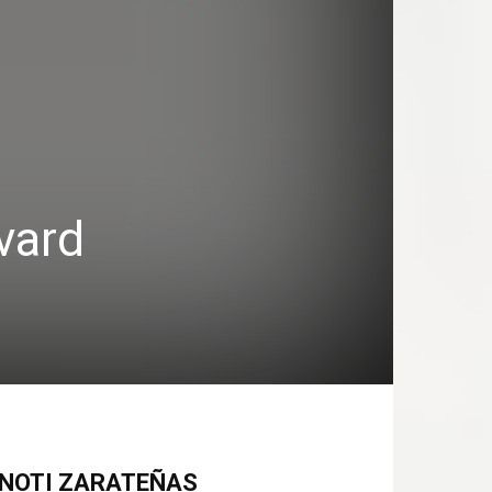
vard
NOTI ZARATEÑAS