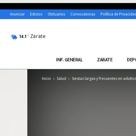
Anunciar
Edictos
Obituarios
Convocatorias
Política de Privacida
Zárate
C
14.1
INF. GENERAL
ZARATE
DEP
Inicio
Salud
Siestas largas y frecuentes en adulto