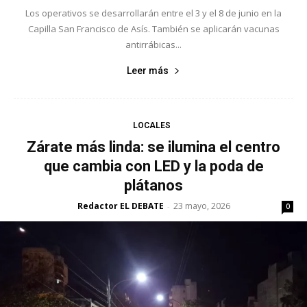
Los operativos se desarrollarán entre el 3 y el 8 de junio en la
Capilla San Francisco de Asís. También se aplicarán vacunas
antirrábicas...
Leer más
LOCALES
Zárate más linda: se ilumina el centro
que cambia con LED y la poda de
plátanos
Redactor EL DEBATE
23 mayo, 2026
-
0