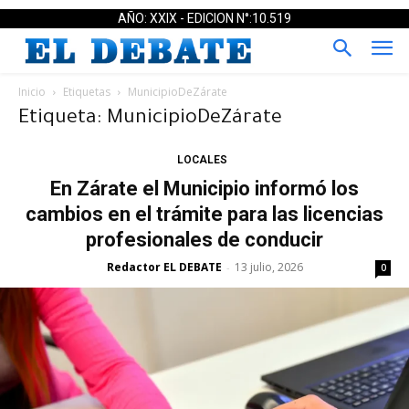
AÑO: XXIX - EDICION N°:10.519
Inicio
Etiquetas
MunicipioDeZárate
Etiqueta: MunicipioDeZárate
LOCALES
En Zárate el Municipio informó los
cambios en el trámite para las licencias
profesionales de conducir
Redactor EL DEBATE
13 julio, 2026
-
0