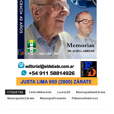
ETIQUETAS
CentroMásLindo
LucesLED
MunicipalidadZárate
MunicipioDeZárate
MunicipioPresente
PlátanosHistóricos