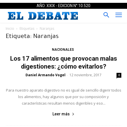
AÑO: XXIX - EDICION N°:10.520
Inicio
Etiquetas
Naranjas
Etiqueta: Naranjas
NACIONALES
Los 17 alimentos que provocan malas
digestiones: ¿cómo evitarlos?
Daniel Armando Vogel
12 noviembre, 2017
-
0
Para nuestro aparato digestivo no es igual de sencillo digerir todos
los alimentos, hay algunos que por su composición y
características resultan menos digeribles y eso...
Leer más