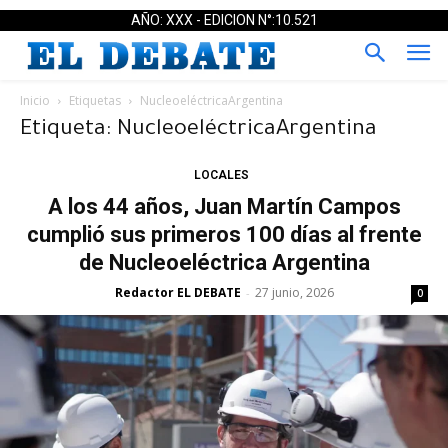
AÑO: XXX - EDICION N°:10.521
Inicio
Etiquetas
NucleoeléctricaArgentina
Etiqueta: NucleoeléctricaArgentina
LOCALES
A los 44 años, Juan Martín Campos
cumplió sus primeros 100 días al frente
de Nucleoeléctrica Argentina
Redactor EL DEBATE
27 junio, 2026
-
0