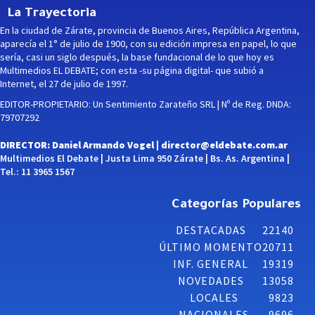
La Trayectoria
En la ciudad de Zárate, provincia de Buenos Aires, República Argentina,
aparecía el 1° de julio de 1900, con su edición impresa en papel, lo que
sería, casi un siglo después, la base fundacional de lo que hoy es
Multimedios EL DEBATE; con esta -su página digital- que subió a
Internet, el 27 de julio de 1997.
EDITOR-PROPIETARIO: Un Sentimiento Zarateño SRL | Nº de Reg. DNDA:
79707292
DIRECTOR: Daniel Armando Vogel |
director@eldebate.com.ar
Multimedios El Debate | Justa Lima 950 Zárate | Bs. As. Argentina |
Tel.: 11 3965 1567
Categorías Populares
DESTACADAS
22140
ÚLTIMO MOMENTO
20711
INF. GENERAL
19319
NOVEDADES
13058
LOCALES
9823
NACIONALES
9696