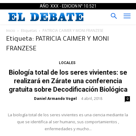
AÑO: XXX - EDICION N°:10.521
Inicio
Etiquetas
PATRICIA CAIMER Y MONI FRANZESE
Etiqueta: PATRICIA CAIMER Y MONI
FRANZESE
LOCALES
Biología total de los seres vivientes: se
realizará en Zárate una conferencia
gratuita sobre Decodificación Biológica
Daniel Armando Vogel
4 abril, 2018
-
0
La biología total de los seres vivientes es una ciencia mediante la
que se identifica al ser humano, sus comportamientos ,
enfermedades y mucho...