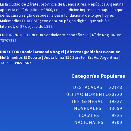
En la ciudad de Zárate, provincia de Buenos Aires, República Argentina,
aparecía el 1° de julio de 1900, con su edición impresa en papel, lo que
sería, casi un siglo después, la base fundacional de lo que hoy es
Multimedios EL DEBATE; con esta -su página digital- que subió a
Internet, el 27 de julio de 1997.
EDITOR-PROPIETARIO: Un Sentimiento Zarateño SRL | Nº de Reg. DNDA:
79707292
DIRECTOR: Daniel Armando Vogel |
director@eldebate.com.ar
Multimedios El Debate | Justa Lima 950 Zárate | Bs. As. Argentina |
Tel.: 11 3965 1567
Categorías Populares
DESTACADAS
22148
ÚLTIMO MOMENTO
20720
INF. GENERAL
19327
NOVEDADES
13059
LOCALES
9825
NACIONALES
9700