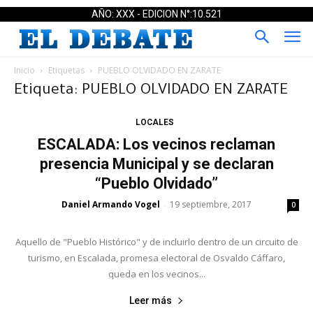
AÑO: XXX - EDICION N°:10.521
Inicio
Etiquetas
PUEBLO OLVIDADO EN ZARATE
Etiqueta: PUEBLO OLVIDADO EN ZARATE
LOCALES
ESCALADA: Los vecinos reclaman
presencia Municipal y se declaran
“Pueblo Olvidado”
Daniel Armando Vogel
19 septiembre, 2017
-
0
Aquello de "Pueblo Histórico" y de incluirlo dentro de un circuito de
turismo, en Escalada, promesa electoral de Osvaldo Cáffaro,
queda en los vecinos...
Leer más