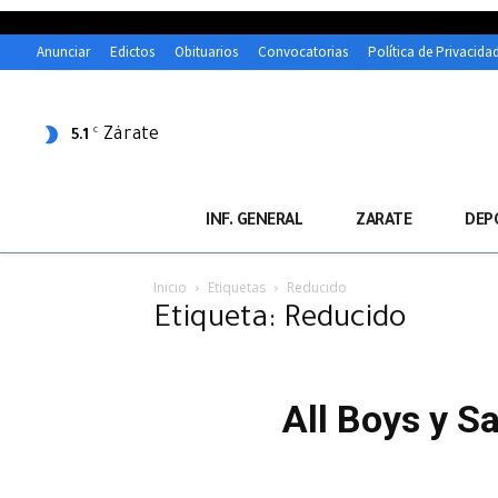
Anunciar
Edictos
Obituarios
Convocatorias
Política de Privacida
Zárate
C
5.1
INF. GENERAL
ZARATE
DEP
Inicio
Etiquetas
Reducido
Etiqueta: Reducido
All Boys y S