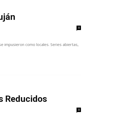
uján
0
 se impusieron como locales. Series abiertas,
os Reducidos
0