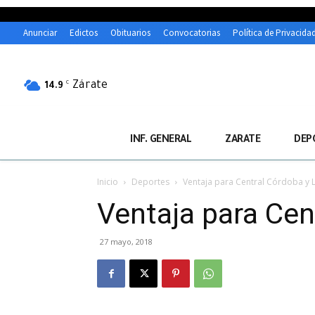
Anunciar
Edictos
Obituarios
Convocatorias
Política de Privacida
Zárate
C
14.9
INF. GENERAL
ZARATE
DEP
Inicio
Deportes
Ventaja para Central Córdoba y 
Ventaja para Cen
27 mayo, 2018