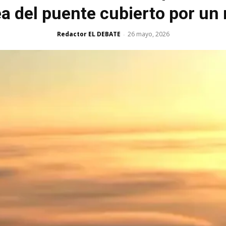
ea del puente cubierto por un
Redactor EL DEBATE
26 mayo, 2026
-