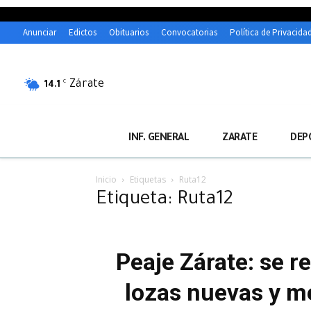
Anunciar
Edictos
Obituarios
Convocatorias
Política de Privacida
Zárate
C
14.1
INF. GENERAL
ZARATE
DEP
Inicio
Etiquetas
Ruta12
Etiqueta: Ruta12
Peaje Zárate: se r
lozas nuevas y me