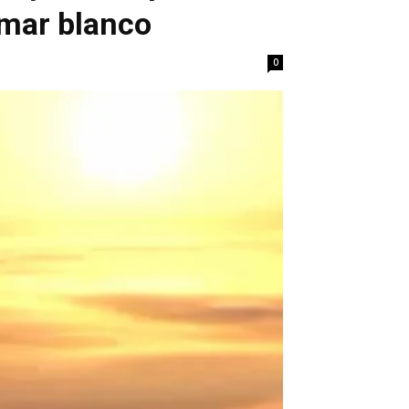
 mar blanco
0