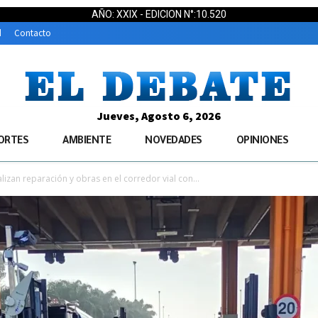
AÑO: XXIX - EDICION N°:10.520
d
Contacto
Jueves, Agosto 6, 2026
ORTES
AMBIENTE
NOVEDADES
OPINIONES
alizan reparación y obras en el corredor vial con...