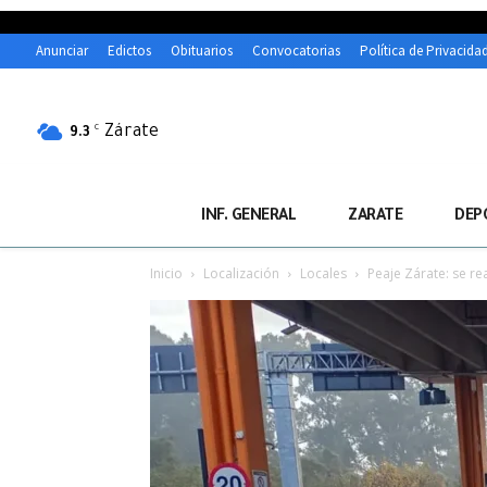
Anunciar
Edictos
Obituarios
Convocatorias
Política de Privacida
Zárate
C
9.3
INF. GENERAL
ZARATE
DEP
Inicio
Localización
Locales
Peaje Zárate: se re