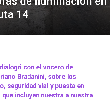
ras de iluminación en 
uta 14
+
ialogó con el vocero de
iano Bradanini, sobre los
, seguridad vial y puesta en
a que incluyen nuestra a nuestra