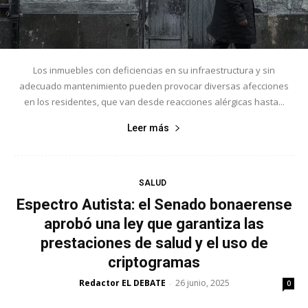
Los inmuebles con deficiencias en su infraestructura y sin
adecuado mantenimiento pueden provocar diversas afecciones
en los residentes, que van desde reacciones alérgicas hasta...
Leer más
SALUD
Espectro Autista: el Senado bonaerense
aprobó una ley que garantiza las
prestaciones de salud y el uso de
criptogramas
Redactor EL DEBATE
26 junio, 2025
-
0