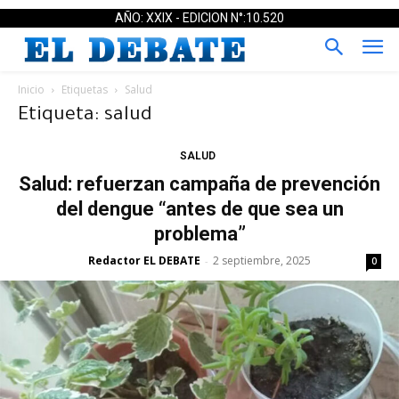
AÑO: XXIX - EDICION N°:10.520
Inicio
Etiquetas
Salud
Etiqueta: salud
SALUD
Salud: refuerzan campaña de prevención
del dengue “antes de que sea un
problema”
Redactor EL DEBATE
2 septiembre, 2025
-
0