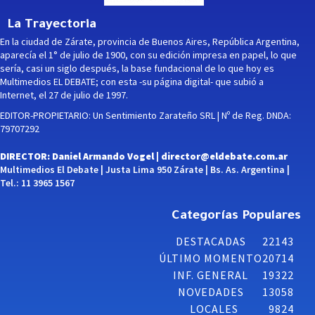
La Trayectoria
En la ciudad de Zárate, provincia de Buenos Aires, República Argentina,
aparecía el 1° de julio de 1900, con su edición impresa en papel, lo que
sería, casi un siglo después, la base fundacional de lo que hoy es
Multimedios EL DEBATE; con esta -su página digital- que subió a
Internet, el 27 de julio de 1997.
EDITOR-PROPIETARIO: Un Sentimiento Zarateño SRL | Nº de Reg. DNDA:
79707292
DIRECTOR: Daniel Armando Vogel |
director@eldebate.com.ar
Multimedios El Debate | Justa Lima 950 Zárate | Bs. As. Argentina |
Tel.: 11 3965 1567
Categorías Populares
DESTACADAS
22143
ÚLTIMO MOMENTO
20714
INF. GENERAL
19322
NOVEDADES
13058
LOCALES
9824