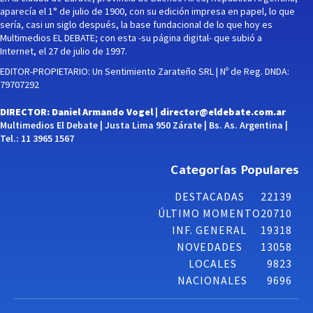
aparecía el 1° de julio de 1900, con su edición impresa en papel, lo que
sería, casi un siglo después, la base fundacional de lo que hoy es
Multimedios EL DEBATE; con esta -su página digital- que subió a
Internet, el 27 de julio de 1997.
EDITOR-PROPIETARIO: Un Sentimiento Zarateño SRL | Nº de Reg. DNDA:
79707292
DIRECTOR: Daniel Armando Vogel |
director@eldebate.com.ar
Multimedios El Debate | Justa Lima 950 Zárate | Bs. As. Argentina |
Tel.: 11 3965 1567
Categorías Populares
DESTACADAS
22139
ÚLTIMO MOMENTO
20710
INF. GENERAL
19318
NOVEDADES
13058
LOCALES
9823
NACIONALES
9696