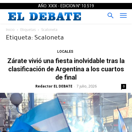
AÑO: XXIX - EDICION N°:10.519
Inicio
Etiquetas
Scaloneta
Etiqueta: Scaloneta
LOCALES
Zárate vivió una fiesta inolvidable tras la
clasificación de Argentina a los cuartos
de final
Redactor EL DEBATE
7 julio, 2026
-
0