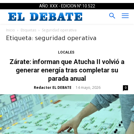
AÑO: XXX - EDICION N°:10.522
Inicio
Etiquetas
Seguridad operativa
Etiqueta: seguridad operativa
LOCALES
Zárate: informan que Atucha II volvió a
generar energía tras completar su
parada anual
Redactor EL DEBATE
14 mayo, 2026
-
0