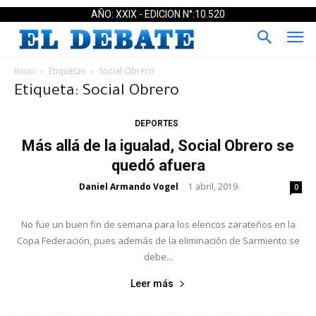
AÑO: XXIX - EDICION N°:10.520
Inicio
Etiquetas
Social Obrero
Etiqueta: Social Obrero
DEPORTES
Más allá de la igualad, Social Obrero se
quedó afuera
Daniel Armando Vogel
1 abril, 2019
-
0
No fue un buen fin de semana para los elencos zarateños en la
Copa Federación, pues además de la eliminación de Sarmiento se
debe...
Leer más