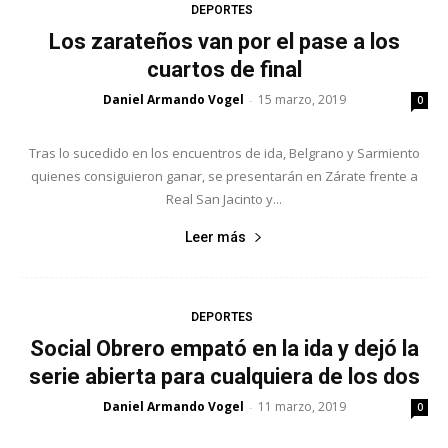
DEPORTES
Los zarateños van por el pase a los
cuartos de final
Daniel Armando Vogel
15 marzo, 2019
-
0
Tras lo sucedido en los encuentros de ida, Belgrano y Sarmiento
quienes consiguieron ganar, se presentarán en Zárate frente a
Real San Jacinto y...
Leer más
DEPORTES
Social Obrero empató en la ida y dejó la
serie abierta para cualquiera de los dos
Daniel Armando Vogel
11 marzo, 2019
-
0