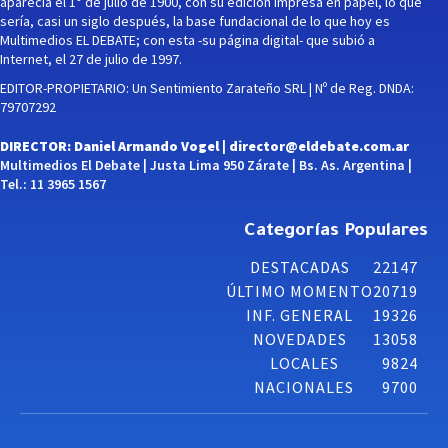
aparecía el 1° de julio de 1900, con su edición impresa en papel, lo que
sería, casi un siglo después, la base fundacional de lo que hoy es
Multimedios EL DEBATE; con esta -su página digital- que subió a
Internet, el 27 de julio de 1997.
EDITOR-PROPIETARIO: Un Sentimiento Zarateño SRL | Nº de Reg. DNDA:
79707292
DIRECTOR: Daniel Armando Vogel |
director@eldebate.com.ar
Multimedios El Debate | Justa Lima 950 Zárate | Bs. As. Argentina |
Tel.: 11 3965 1567
Categorías Populares
DESTACADAS
22147
ÚLTIMO MOMENTO
20719
INF. GENERAL
19326
NOVEDADES
13058
LOCALES
9824
NACIONALES
9700