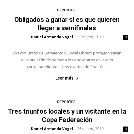
DEPORTES
Obligados a ganar si es que quieren
llegar a semifinales
Daniel Armando Vogel
29 marzo, 2019
-
0
Los conjuntos de Sarmiento y Social Obrero protagonizarán
durante el fin de semana los encuentros de vuelta
correspondientes a los cuartos de final. En...
Leer más
DEPORTES
Tres triunfos locales y un visitante en la
Copa Federación
Daniel Armando Vogel
26 marzo, 2019
-
0