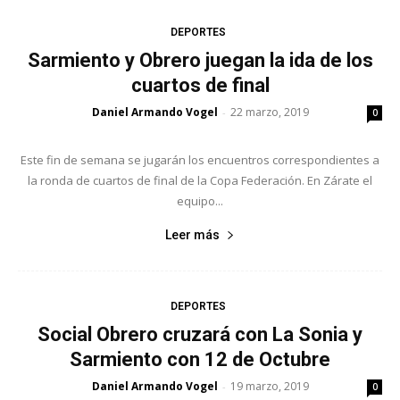
DEPORTES
Sarmiento y Obrero juegan la ida de los
cuartos de final
Daniel Armando Vogel
22 marzo, 2019
-
0
Este fin de semana se jugarán los encuentros correspondientes a
la ronda de cuartos de final de la Copa Federación. En Zárate el
equipo...
Leer más
DEPORTES
Social Obrero cruzará con La Sonia y
Sarmiento con 12 de Octubre
Daniel Armando Vogel
19 marzo, 2019
-
0