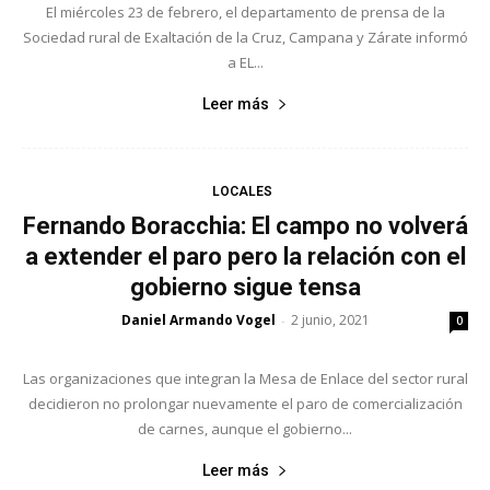
El miércoles 23 de febrero, el departamento de prensa de la
Sociedad rural de Exaltación de la Cruz, Campana y Zárate informó
a EL...
Leer más
LOCALES
Fernando Boracchia: El campo no volverá
a extender el paro pero la relación con el
gobierno sigue tensa
Daniel Armando Vogel
2 junio, 2021
-
0
Las organizaciones que integran la Mesa de Enlace del sector rural
decidieron no prolongar nuevamente el paro de comercialización
de carnes, aunque el gobierno...
Leer más