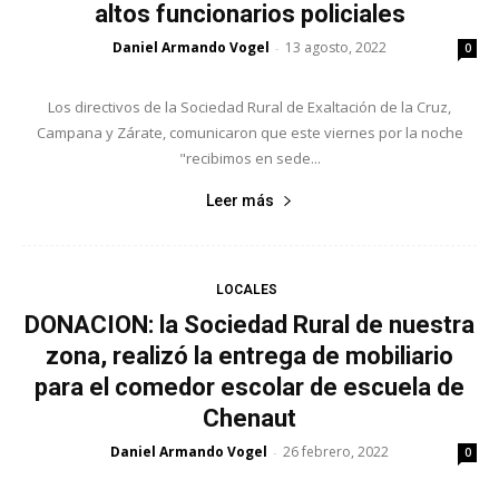
altos funcionarios policiales
Daniel Armando Vogel
13 agosto, 2022
-
0
Los directivos de la Sociedad Rural de Exaltación de la Cruz,
Campana y Zárate, comunicaron que este viernes por la noche
"recibimos en sede...
Leer más
LOCALES
DONACION: la Sociedad Rural de nuestra
zona, realizó la entrega de mobiliario
para el comedor escolar de escuela de
Chenaut
Daniel Armando Vogel
26 febrero, 2022
-
0