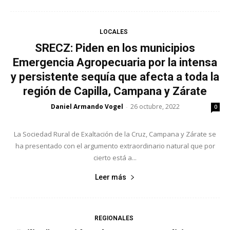
LOCALES
SRECZ: Piden en los municipios
Emergencia Agropecuaria por la intensa
y persistente sequía que afecta a toda la
región de Capilla, Campana y Zárate
Daniel Armando Vogel
26 octubre, 2022
-
0
La Sociedad Rural de Exaltación de la Cruz, Campana y Zárate se
ha presentado con el argumento extraordinario natural que por
cierto está a...
Leer más
REGIONALES