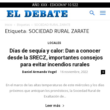
AÑO: XXX - EDICION N°:10.522
Inicio
Etiquetas
SOCIEDAD RURAL ZARATE
Etiqueta: SOCIEDAD RURAL ZARATE
LOCALES
Días de sequía y calor: Dan a conocer
desde la SRECZ, importantes consejos
para evitar incendios rurales
Daniel Armando Vogel
16 noviembre, 2022
-
0
En el marco de las altas temperaturas de este miércoles y los días
próximos que anticipan los pronósticos, la Sociedad Rural de
Exaltación de...
Leer más