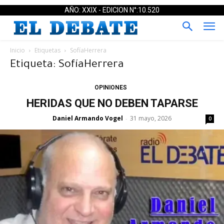
AÑO: XXIX - EDICION N°:10.520
Inicio
Etiquetas
SofíaHerrera
Etiqueta: SofíaHerrera
OPINIONES
HERIDAS QUE NO DEBEN TAPARSE
Daniel Armando Vogel
31 mayo, 2026
-
0