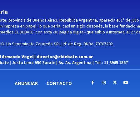
ria
ate, provincia de Buenos Aires, República Argentina, aparecía el 1° de julio
ón impresa en papel, lo que sería, casi un siglo después, la base fundaciona
medios EL DEBATE; con esta -su página digital- que subió a Internet, el 27 d
O: Un Sentimiento Zarateño SRL | Nº de Reg. DNDA: 79707292
l Armando Vogel |
director@eldebate.com.ar
ate | Justa Lima 950 Zárate | Bs. As. Argentina | Tel.: 11 3965 1567
ANUNCIAR
CONTACTO