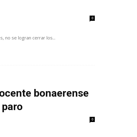
0
 no se logran cerrar los...
 Docente bonaerense
 paro
0