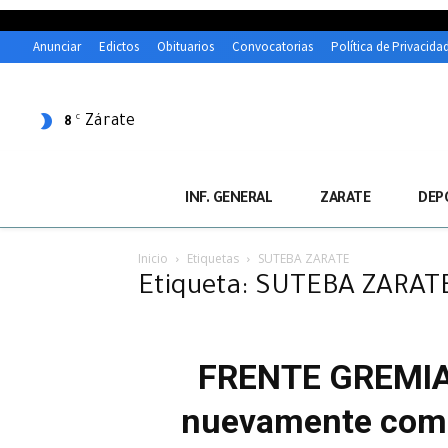
Anunciar
Edictos
Obituarios
Convocatorias
Política de Privacida
Zárate
C
8
INF. GENERAL
ZARATE
DEP
Inicio
Etiquetas
SUTEBA ZARATE
Etiqueta: SUTEBA ZARAT
FRENTE GREMIA
nuevamente como n