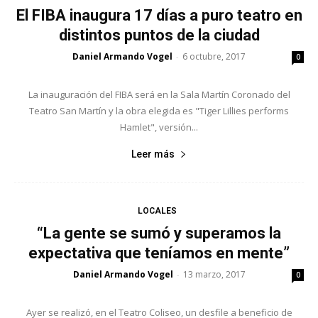
El FIBA inaugura 17 días a puro teatro en
distintos puntos de la ciudad
Daniel Armando Vogel
6 octubre, 2017
-
0
La inauguración del FIBA será en la Sala Martín Coronado del
Teatro San Martín y la obra elegida es "Tiger Lillies performs
Hamlet", versión...
Leer más
LOCALES
“La gente se sumó y superamos la
expectativa que teníamos en mente”
Daniel Armando Vogel
13 marzo, 2017
-
0
Ayer se realizó, en el Teatro Coliseo, un desfile a beneficio de