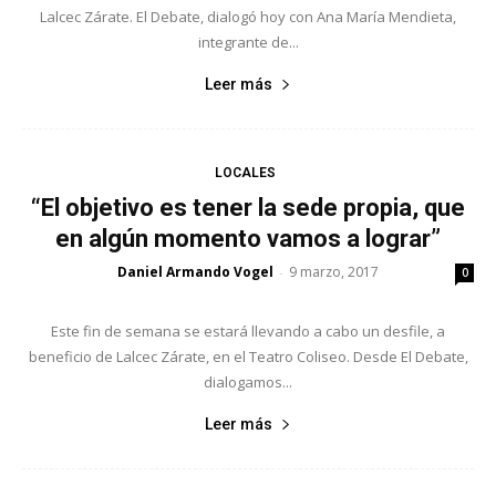
Lalcec Zárate. El Debate, dialogó hoy con Ana María Mendieta,
integrante de...
Leer más
LOCALES
“El objetivo es tener la sede propia, que
en algún momento vamos a lograr”
Daniel Armando Vogel
9 marzo, 2017
-
0
Este fin de semana se estará llevando a cabo un desfile, a
beneficio de Lalcec Zárate, en el Teatro Coliseo. Desde El Debate,
dialogamos...
Leer más