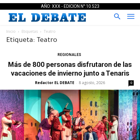
AÑO: XXX - EDICION N°:10.523
Inicio
Etiquetas
Teatro
Etiqueta: Teatro
REGIONALES
Más de 800 personas disfrutaron de las
vacaciones de invierno junto a Tenaris
Redactor EL DEBATE
8 agosto, 2026
-
0