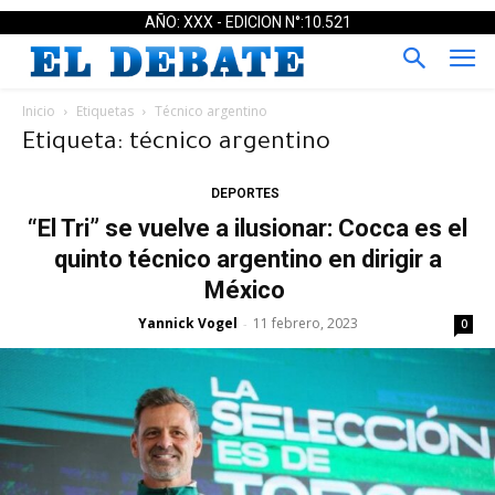
AÑO: XXX - EDICION N°:10.521
Inicio
Etiquetas
Técnico argentino
Etiqueta: técnico argentino
DEPORTES
“El Tri” se vuelve a ilusionar: Cocca es el
quinto técnico argentino en dirigir a
México
Yannick Vogel
11 febrero, 2023
-
0