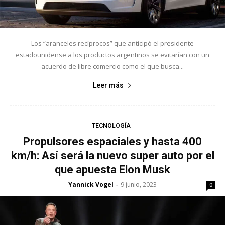
Los “aranceles recíprocos” que anticipó el presidente
estadounidense a los productos argentinos se evitarían con un
acuerdo de libre comercio como el que busca...
Leer más
TECNOLOGÍA
Propulsores espaciales y hasta 400
km/h: Así será la nuevo super auto por el
que apuesta Elon Musk
Yannick Vogel
9 junio, 2023
-
0