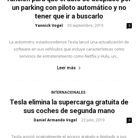
un parking con piloto automático y no
tener que ir a buscarlo
Yannick Vogel
30 septiembre, 2019
-
0
La automotriz estadounidense Tesla lanzó una actualización de
software en sus vehículos que incluye características como
servicios de entretenimiento como Netflix y Hulu, un...
Leer más
INTERNACIONALES
Tesla elimina la supercarga gratuita de
sus coches de segunda mano
Daniel Armando Vogel
23 julio, 2019
-
0
Tesla asoció originalmente el acceso gratuito e ilimitado a sus