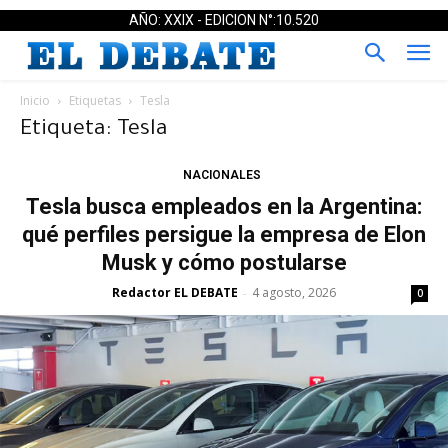
AÑO: XXIX - EDICION N°:10.520
Inicio
Etiquetas
Tesla
Etiqueta: Tesla
NACIONALES
Tesla busca empleados en la Argentina:
qué perfiles persigue la empresa de Elon
Musk y cómo postularse
Redactor EL DEBATE
4 agosto, 2026
-
0