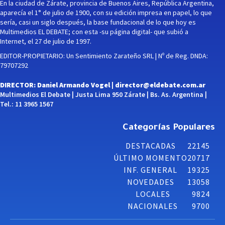
En la ciudad de Zárate, provincia de Buenos Aires, República Argentina,
aparecía el 1° de julio de 1900, con su edición impresa en papel, lo que
sería, casi un siglo después, la base fundacional de lo que hoy es
Multimedios EL DEBATE; con esta -su página digital- que subió a
Internet, el 27 de julio de 1997.
EDITOR-PROPIETARIO: Un Sentimiento Zarateño SRL | Nº de Reg. DNDA:
79707292
DIRECTOR: Daniel Armando Vogel |
director@eldebate.com.ar
Multimedios El Debate | Justa Lima 950 Zárate | Bs. As. Argentina |
Tel.: 11 3965 1567
Categorías Populares
DESTACADAS
22145
ÚLTIMO MOMENTO
20717
INF. GENERAL
19325
NOVEDADES
13058
LOCALES
9824
NACIONALES
9700