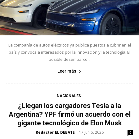
La compañía de autos eléctricos ya publica puestos a cubrir en el
país y convoca a interesados por la innovación y la tecnología. El
posible desembarco...
Leer más
NACIONALES
¿Llegan los cargadores Tesla a la
Argentina? YPF firmó un acuerdo con el
gigante tecnológico de Elon Musk
Redactor EL DEBATE
17 junio, 2026
-
0