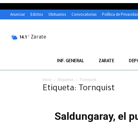
Anunciar
Edictos
Obituarios
Convocatorias
Política de Privacida
Zárate
C
14.1
INF. GENERAL
ZARATE
DEP
Inicio
Etiquetas
Tornquist
Etiqueta: Tornquist
Saldungaray, el p